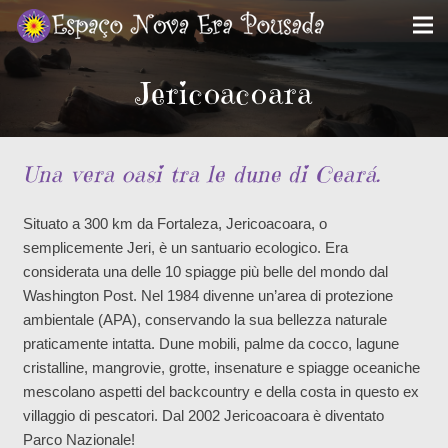
Jericoacoara
Una vera oasi tra le dune di Ceará.
Situato a 300 km da Fortaleza, Jericoacoara, o
semplicemente Jeri, è un santuario ecologico. Era
considerata una delle 10 spiagge più belle del mondo dal
Washington Post. Nel 1984 divenne un’area di protezione
ambientale (APA), conservando la sua bellezza naturale
praticamente intatta. Dune mobili, palme da cocco, lagune
cristalline, mangrovie, grotte, insenature e spiagge oceaniche
mescolano aspetti del backcountry e della costa in questo ex
villaggio di pescatori. Dal 2002 Jericoacoara è diventato
Parco Nazionale!